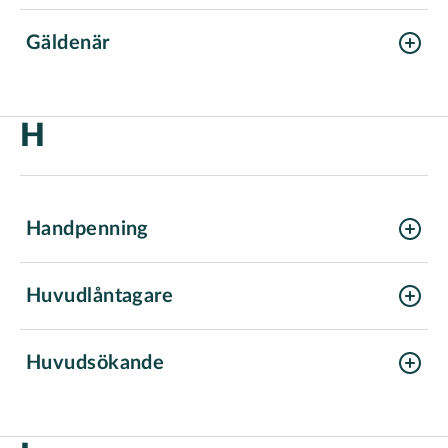
Gäldenär
H
Handpenning
Huvudlåntagare
solidariskt betalningsansvarig
Huvudsökande