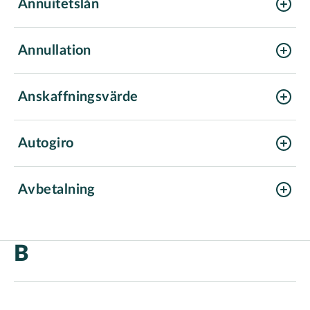
Annuitetslån
Annullation
Anskaffningsvärde
Autogiro
Avbetalning
B