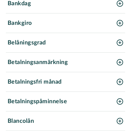
Bankdag
Bankgiro
Belåningsgrad
Betalningsanmärkning
Betalningsfri månad
Betalningspåminnelse
Blancolån
lån utan säkerhet