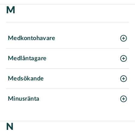
M
Medkontohavare
Medlåntagare
solidariskt betalningsansvarig
Medsökande
Minusränta
N