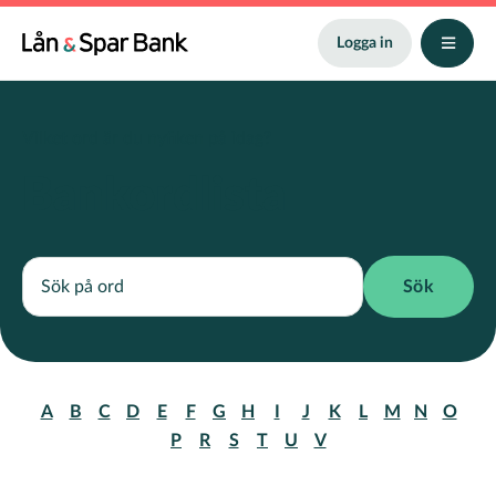
Hoppa
till
Logga in
huvudinnehåll
Vilket ord är du nyfiken på idag?
Bankordlista
A
B
C
D
E
F
G
H
I
J
K
L
M
N
O
P
R
S
T
U
V