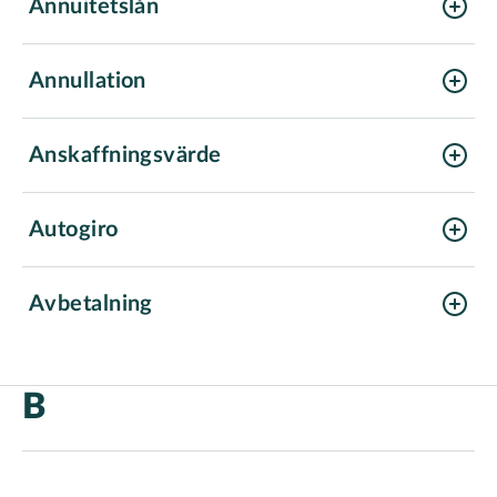
Annuitetslån
Annullation
Anskaffningsvärde
Autogiro
Avbetalning
B