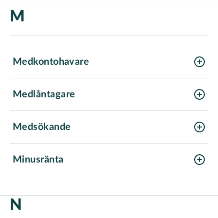
M
Medkontohavare
Medlåntagare
solidariskt betalningsansvarig
Medsökande
Minusränta
N