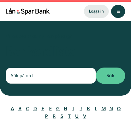
Hoppa
till
Logga in
huvudinnehåll
Vilket ord är du nyfiken på idag?
Bankordlista
A
B
C
D
E
F
G
H
I
J
K
L
M
N
O
P
R
S
T
U
V