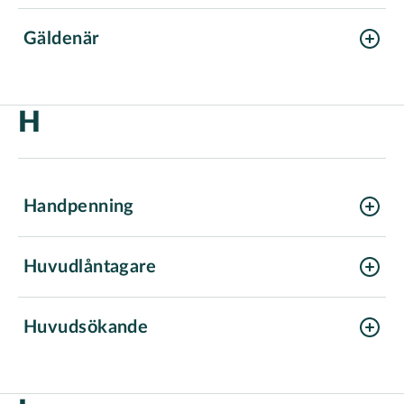
Gäldenär
H
Handpenning
Huvudlåntagare
solidariskt betalningsansvarig
Huvudsökande