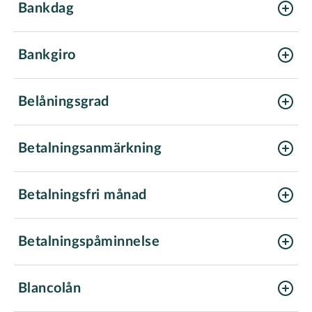
Bankdag
Bankgiro
Belåningsgrad
Betalningsanmärkning
Betalningsfri månad
Betalningspåminnelse
Blancolån
lån utan säkerhet