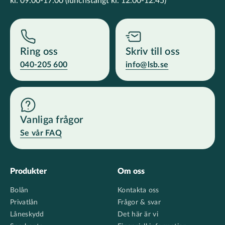
kl. 09.00-17.00
(lunchstängt kl. 12.00-12.45)
Ring oss
Skriv till oss
040-205 600
info@lsb.se
Vanliga frågor
Se vår FAQ
Footer
Produkter
Om oss
Bolån
Kontakta oss
Privatlån
Frågor & svar
Låneskydd
Det här är vi