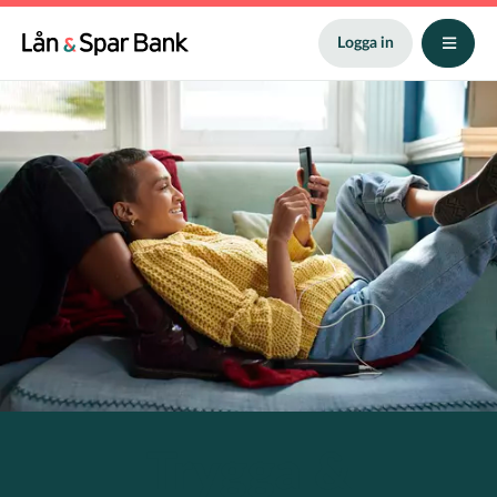
Hoppa
till
Logga in
huvudinnehåll
Trygga
&