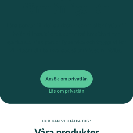
förmånliga
lån
Låna pengar till det du drömmer om eller flytta ditt
bolån till oss. Vi erbjuder också kreditkort och
sparkonto. Med personlig service och trygga villkor
vill vi göra din bankvardag så smidig som möjligt.
Ansök om privatlån
Läs om privatlån
HUR KAN VI HJÄLPA DIG?
Våra produkter