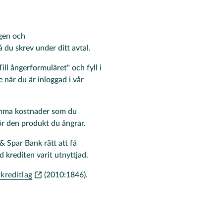
gen och
du skrev under ditt avtal.
T
ill ångerformuläret" och fyll i
 när du är inloggad i vår
lkomma kostnader som du
ör den produkt du ångrar.
& Spar Bank rätt att få
d krediten varit utnyttjad.
kreditlag
(2010:1846).