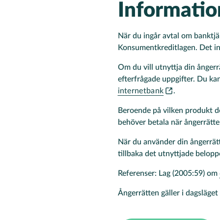
Informatio
När du ingår avtal om banktj
Konsumentkreditlagen. Det inn
Om du vill utnyttja din ånger
efterfrågade uppgifter. Du k
internetbank
.
Beroende på vilken produkt de
behöver betala när ångerrätten
När du använder din ångerrätt 
tillbaka det utnyttjade belopp
Referenser: Lag (2005:59) om
Ångerrätten gäller i dagsläget 