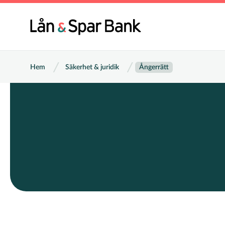
Hoppa
till
Huvu
huvudinnehåll
Länkstig
Hem
Säkerhet & juridik
Ångerrätt