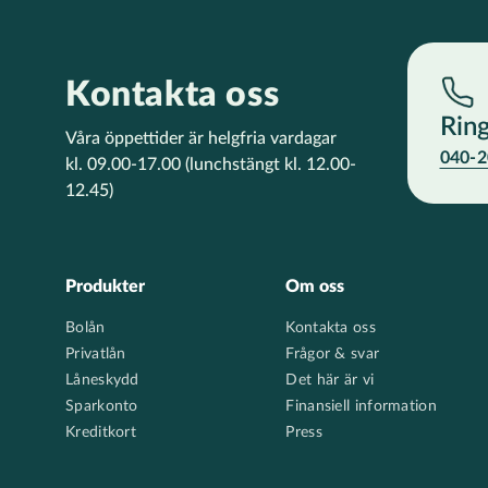
Kontakta oss
Rin
Våra öppettider är helgfria vardagar
040-2
kl. 09.00-17.00
(lunchstängt kl. 12.00-
12.45)
Footer
Produkter
Om oss
Bolån
Kontakta oss
Privatlån
Frågor & svar
Låneskydd
Det här är vi
Sparkonto
Finansiell information
Kreditkort
Press