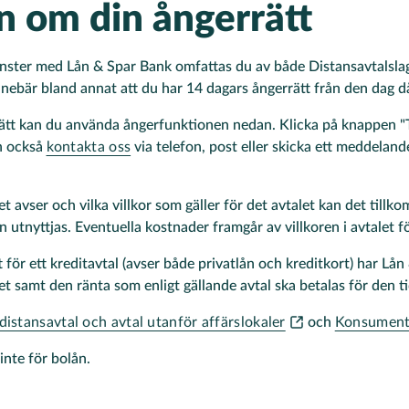
n om din ångerrätt
änster med Lån & Spar Bank omfattas du av både Distansavtalsla
ebär bland annat att du har 14 dagars ångerrätt från den dag då 
rätt kan du använda ångerfunktionen nedan. Klicka på
knappen "
an också
kontakta oss
via telefon, post eller skicka ett meddelande
t avser och vilka villkor som gäller för det avtalet kan det til
 utnyttjas. Eventuella kostnader framgår av villkoren i avtalet f
för ett kreditavtal (avser både privatlån och kreditkort) har Lån 
et samt den ränta som enligt gällande avtal ska betalas för den ti
distansavtal och avtal utanför affärslokaler
och
Konsument
inte för bolån.