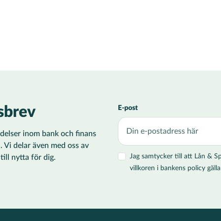
sbrev
E-post
ändelser inom bank och finans
i. Vi delar även med oss av
Jag samtycker till att Lån &
ll nytta för dig.
villkoren i bankens policy gä