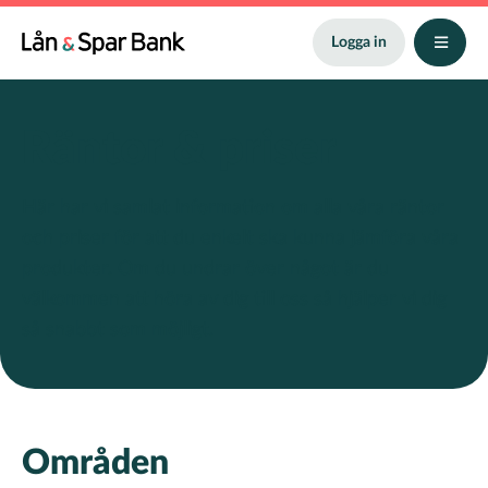
Hoppa
till
Logga in
huvudinnehåll
Räntor & priser
Här har vi samlat information om alla våra räntor
och priser för att du enkelt ska kunna jämföra våra
produkter. Om du undrar över något är du
välkommen att höra av dig till oss så hjälper vi dig
så snabbt som möjligt.
Områden