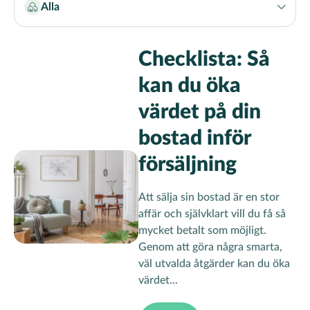
Alla
Name
Klicka
Filter
för
att
Checklista: Så
växla
kan du öka
filteralternativ
värdet på din
bostad inför
försäljning
Att sälja sin bostad är en stor
affär och självklart vill du få så
mycket betalt som möjligt.
Genom att göra några smarta,
väl utvalda åtgärder kan du öka
värdet...