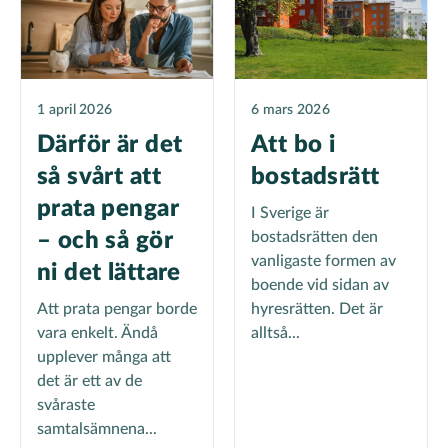
1 april 2026
6 mars 2026
Därför är det
Att bo i
så svårt att
bostadsrätt
prata pengar
I Sverige är
– och så gör
bostadsrätten den
vanligaste formen av
ni det lättare
boende vid sidan av
Att prata pengar borde
hyresrätten. Det är
vara enkelt. Ändå
alltså...
upplever många att
det är ett av de
svåraste
samtalsämnena...