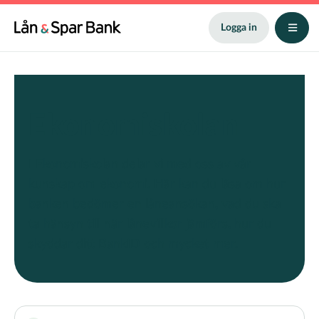
Hoppa
till
Logga in
huvudinnehåll
Ekonomiskolan
I Ekonomiskolan delar vi med oss av vår
kunskap om ekonomi. Här kan du läsa om hur
banken bedömer en låneansökan, vad du ska
ta hänsyn till när lånevillkor jämförs, hur du
skyddar ditt BankID och mycket mer.
Term