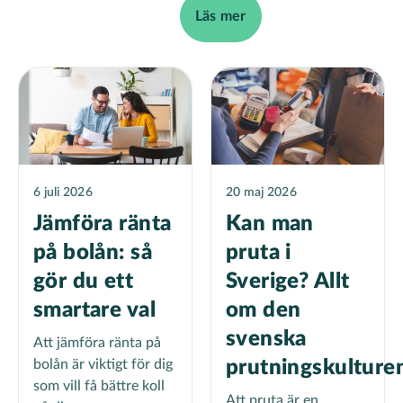
Läs mer
6 juli 2026
20 maj 2026
Jämföra ränta
Kan man
på bolån: så
pruta i
gör du ett
Sverige? Allt
smartare val
om den
svenska
Att jämföra ränta på
bolån är viktigt för dig
prutningskulture
som vill få bättre koll
Att pruta är en