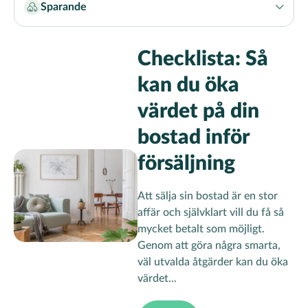
Sparande
Name
Klicka
Filter
för
att
Checklista: Så
växla
kan du öka
filteralternativ
värdet på din
bostad inför
försäljning
Att sälja sin bostad är en stor
affär och självklart vill du få så
mycket betalt som möjligt.
Genom att göra några smarta,
väl utvalda åtgärder kan du öka
värdet...