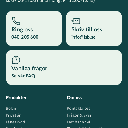
kl. 09.00-17.00
(lunchstängt kl. 12.00-12.45)
Ring oss
Skriv till oss
040-205 600
info@lsb.se
Vanliga frågor
Se vår FAQ
Footer
Produkter
Om oss
Bolån
Kontakta oss
Privatlån
Frågor & svar
Låneskydd
Det här är vi