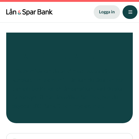
Hoppa
till
Logga in
huvudinnehåll
Ekonomiskolan
I Ekonomiskolan delar vi med oss av vår
kunskap om ekonomi. Här kan du läsa om hur
banken bedömer en låneansökan, vad du ska
ta hänsyn till när lånevillkor jämförs, hur du
skyddar ditt BankID och mycket mer.
Term