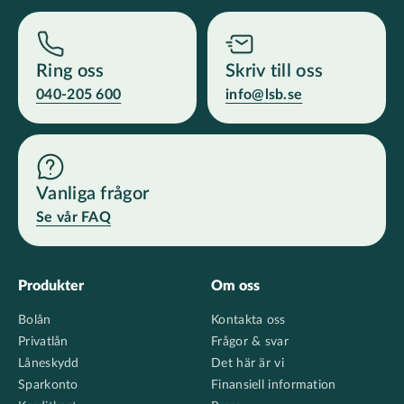
Ring oss
Skriv till oss
040-205 600
info@lsb.se
Vanliga frågor
Se vår FAQ
Footer
Produkter
Om oss
Bolån
Kontakta oss
Privatlån
Frågor & svar
Låneskydd
Det här är vi
Sparkonto
Finansiell information