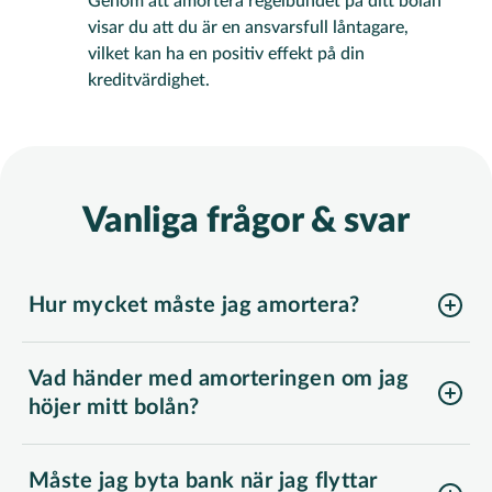
Genom att amortera regelbundet på ditt bolån
visar du att du är en ansvarsfull låntagare,
vilket kan ha en positiv effekt på din
kreditvärdighet.
Vanliga frågor & svar
Hur mycket måste jag amortera?
Hur mycket du behöver amortera på ditt bolån baseras på din belåningsgrad. Det innebär att det är förhållandet mellan totalt lånebelopp och värdet på din bostad som i grunden styr din amortering.
Vad händer med amorteringen om jag
höjer mitt bolån?
Din nuvarande amortering kan påverkas när du höjer ditt bolån. Beroende på hur stort det nya och utökade lånebeloppet blir i förhållande till värdet på bostaden kan du behöva amortera mer.
Måste jag byta bank när jag flyttar