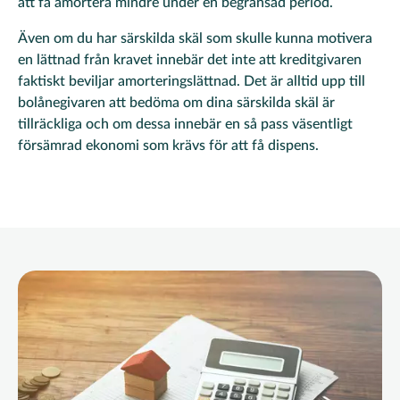
att få amortera mindre under en begränsad period.
Även om du har särskilda skäl som skulle kunna motivera
en lättnad från kravet innebär det inte att kreditgivaren
faktiskt beviljar amorteringslättnad. Det är alltid upp till
bolånegivaren att bedöma om dina särskilda skäl är
tillräckliga och om dessa innebär en så pass väsentligt
försämrad ekonomi som krävs för att få dispens.