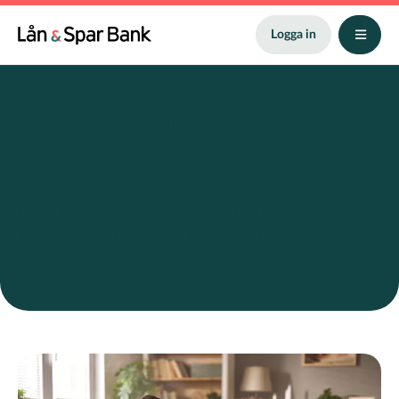
Hoppa
till
Logga in
huvudinnehåll
Amortering &
amorteringskrav
Här har vi samlat viktig och bra information om
amortering. Vi förklarar även vad amorteringskrav
innebär och hur det fungerar.