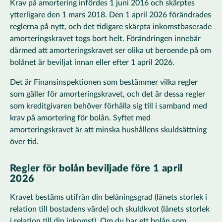
Krav på amortering infördes 1 juni 2016 och skärptes
ytterligare den 1 mars 2018. Den 1 april 2026 förändrades
reglerna på nytt, och det tidigare skärpta inkomstbaserade
amorteringskravet togs bort helt. Förändringen innebär
därmed att amorteringskravet ser olika ut beroende på om
bolånet är beviljat innan eller efter 1 april 2026.
Det är Finansinspektionen som bestämmer vilka regler
som gäller för amorteringskravet, och det är dessa regler
som kreditgivaren behöver förhålla sig till i samband med
krav på amortering för bolån. Syftet med
amorteringskravet är att minska hushållens skuldsättning
över tid.
Regler för bolån beviljade före 1 april
2026
Kravet bestäms utifrån din belåningsgrad (lånets storlek i
relation till bostadens värde) och skuldkvot (lånets storlek
i relation till din inkomst)
. Om du har ett bolån som