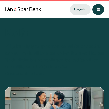
Hoppa
till
Logga in
huvudinnehåll
Bolån
Vi hjälper dig göra genomtänkta val för ditt bolån,
oavsett om du vill byta bank eller låna mer. Hos oss
får du riktigt bra personlig service, tydliga villkor
och möjlighet att välja flera olika
räntebindningstider.