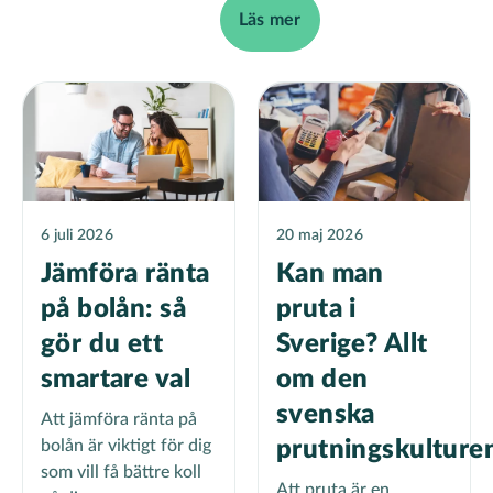
Läs mer
6 juli 2026
20 maj 2026
Jämföra ränta
Kan man
på bolån: så
pruta i
gör du ett
Sverige? Allt
smartare val
om den
svenska
Att jämföra ränta på
bolån är viktigt för dig
prutningskulture
som vill få bättre koll
Att pruta är en