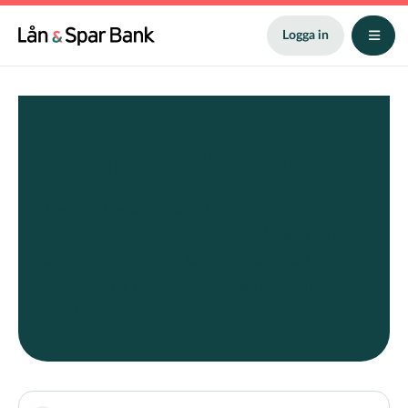
Hoppa
till
Logga in
huvudinnehåll
Ekonomiskolan
I Ekonomiskolan delar vi med oss av vår
kunskap om ekonomi. Här kan du läsa om hur
banken bedömer en låneansökan, vad du ska
ta hänsyn till när lånevillkor jämförs, hur du
skyddar ditt BankID och mycket mer.
Term