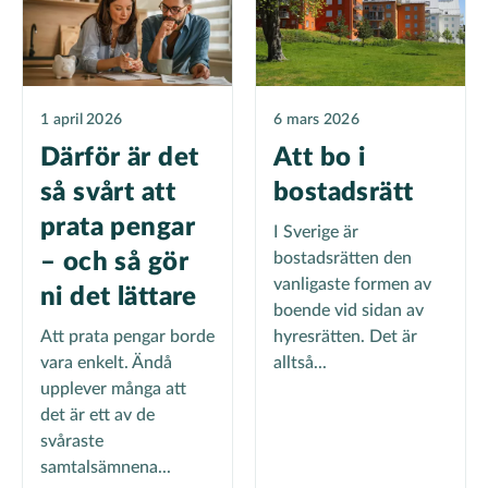
1 april 2026
6 mars 2026
Därför är det
Att bo i
så svårt att
bostadsrätt
prata pengar
I Sverige är
– och så gör
bostadsrätten den
vanligaste formen av
ni det lättare
boende vid sidan av
Att prata pengar borde
hyresrätten. Det är
vara enkelt. Ändå
alltså...
upplever många att
det är ett av de
svåraste
samtalsämnena...