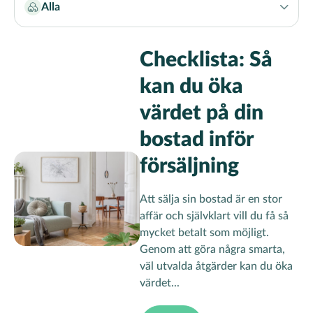
Alla
Name
Klicka
Filter
för
att
Checklista: Så
växla
kan du öka
filteralternativ
värdet på din
bostad inför
försäljning
Att sälja sin bostad är en stor
affär och självklart vill du få så
mycket betalt som möjligt.
Genom att göra några smarta,
väl utvalda åtgärder kan du öka
värdet...