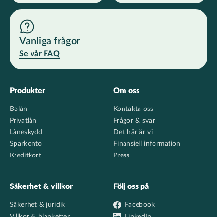
Vanliga frågor
Se vår FAQ
Footer
Produkter
Om oss
Bolån
Kontakta oss
Privatlån
Frågor & svar
Låneskydd
Det här är vi
Sparkonto
Finansiell information
Kreditkort
Press
Säkerhet & villkor
Följ oss på
Säkerhet & juridik
Facebook
Villkor & blanketter
LinkedIn