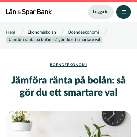
Hoppa
till
Logga in
huvudinnehåll
Länkstig
Hem
Ekonomiskolan
Boendeekonomi
Jämföra ränta på bolån: så gör du ett smartare val
BOENDEEKONOMI
Jämföra ränta på bolån: så
gör du ett smartare val