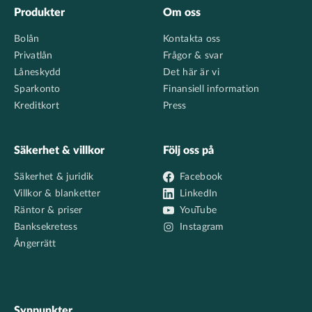
Footer
Produkter
Om oss
Bolån
Kontakta oss
Privatlån
Frågor & svar
Låneskydd
Det här är vi
Sparkonto
Finansiell information
Kreditkort
Press
Säkerhet & villkor
Följ oss på
Säkerhet & juridik
Facebook
Villkor & blanketter
LinkedIn
Räntor & priser
YouTube
Banksekretess
Instagram
Ångerrätt
Synpunkter