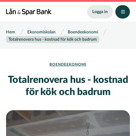
Hoppa
till
Logga in
huvudinnehåll
Länkstig
Hem
Ekonomiskolan
Boendeekonomi
Totalrenovera hus - kostnad för kök och badrum
BOENDEEKONOMI
Totalrenovera hus - kostnad
för kök och badrum