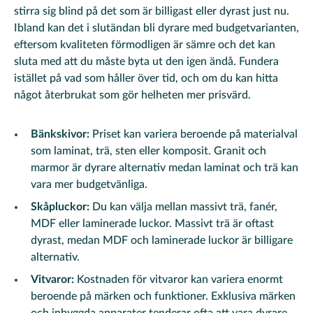
stirra sig blind på det som är billigast eller dyrast just nu.
Ibland kan det i slutändan bli dyrare med budgetvarianten,
eftersom kvaliteten förmodligen är sämre och det kan
sluta med att du måste byta ut den igen ändå. Fundera
istället på vad som håller över tid, och om du kan hitta
något återbrukat som gör helheten mer prisvärd.
Bänkskivor:
Priset kan variera beroende på materialval
som laminat, trä, sten eller komposit. Granit och
marmor är dyrare alternativ medan laminat och trä kan
vara mer budgetvänliga.
Skåpluckor:
Du kan välja mellan massivt trä, fanér,
MDF eller laminerade luckor. Massivt trä är oftast
dyrast, medan MDF och laminerade luckor är billigare
alternativ.
Vitvaror:
Kostnaden för vitvaror kan variera enormt
beroende på märken och funktioner. Exklusiva märken
och inbyggda apparater tenderar ofta att vara dyrare.