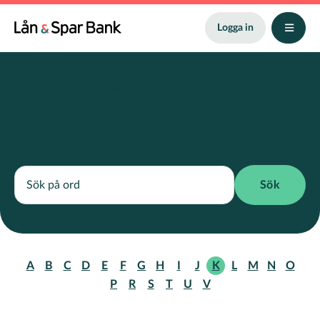
Hoppa
till
Logga in
huvudinnehåll
Vilket ord är du nyfiken på idag?
Bankordlista
A
B
C
D
E
F
G
H
I
J
K
L
M
N
O
P
R
S
T
U
V