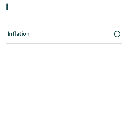
I
Inflation