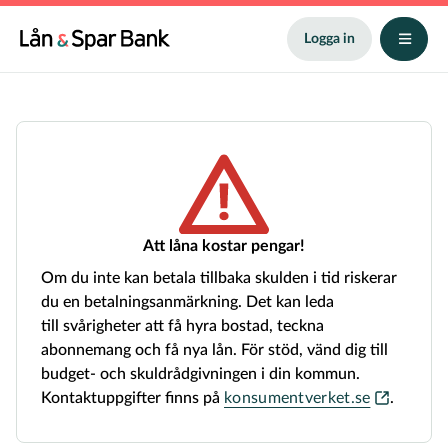
Hoppa
till
Logga in
huvudinnehåll
Ansök
om
lån
-
få
Att låna kostar pengar!
svar
Om du inte kan betala tillbaka skulden i tid riskerar
direkt
du en betalningsanmärkning. Det kan leda
till svårigheter att få hyra bostad, teckna
abonnemang och få nya lån. För stöd, vänd dig till
budget- och skuldrådgivningen i din kommun.
Kontaktuppgifter finns på
konsumentverket.se
.