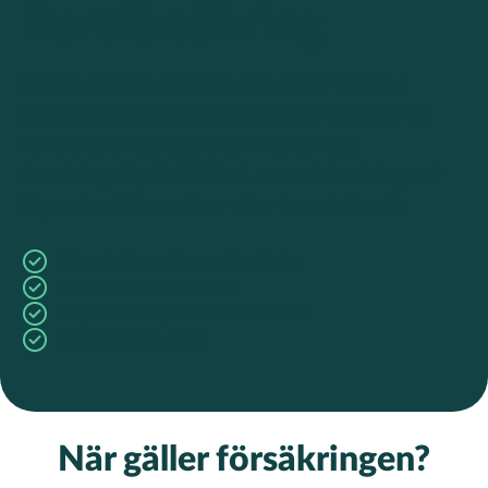
Kortförsäkring
I Lån & Spar Bank Mastercard ingår alltid en
kostnadsfri kortförsäkring. Den ger dig både en
kompletterande reseförsäkring och ett
försäkringsskydd vid bland annat feltankning och
köp av hushållsmaskiner eller hemelektronik.
Kompletterande reseförsäkring
Nya nycklar vid förlust
Skydd vid köp av hemelektronik
Skydd vid ID-stöld
När gäller försäkringen?