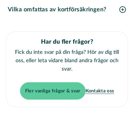
Vilka omfattas av kortförsäkringen?
Försäkringen omfattas av dig som kortinnehavare av Lån & Spar Bank Mastercard, men även för din make, maka, registrerade partner eller sambo och barn under 23 år som fortfarande bor hemma. Barnen omfattas oavsett om de reser med dig eller på egen hand. Försäkringen gäller även barnbarn som reser med mor- eller farföräldrar.
Har du fler frågor?
Fick du inte svar på din fråga? Hör av dig till
oss, eller leta vidare bland andra frågor och
svar.
Fler vanliga frågor & svar
Kontakta oss