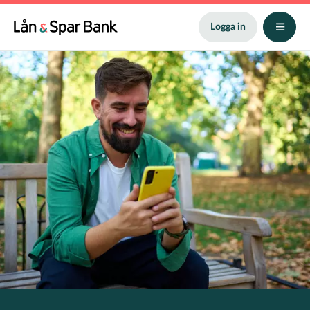
Hoppa
till
Logga in
huvudinnehåll