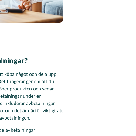
lningar?
tt köpa något och dela upp
 Det fungerar genom att du
 köper produkten och sedan
betalningar under en
s inkluderar avbetalningar
r och det är därför viktigt att
 avbetalningen.
de avbetalningar