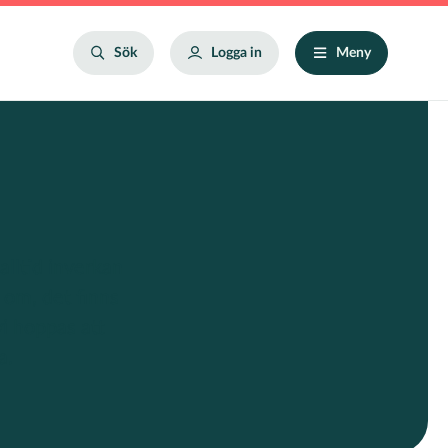
Search
Sök
Logga in
Meny
alltid inverkan
 om, det finns
vi hoppas att
a.