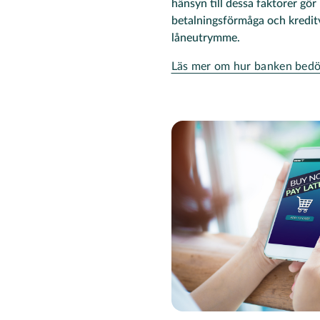
hänsyn till dessa faktorer gö
betalningsförmåga och kreditv
låneutrymme​.
Läs mer om hur banken bedö