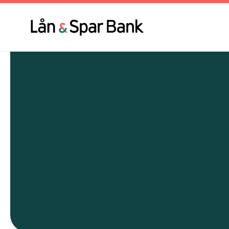
Hoppa
till
Huvu
huvudinnehåll
För många är l
på din ekonom
behov av att
i