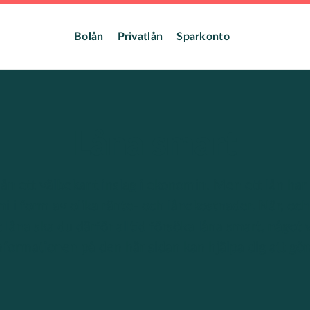
dmeny
Bolån
Privatlån
Sparkonto
Låna smart
ån ett välbekant inslag i ekonomin. Men ett lån har 
i i form av olika ränte- och lånekostnader. När, och
 låna ska du därför alltid försöka låna smart, något 
nformationen på den här sidan kan hjälpa dig att gör