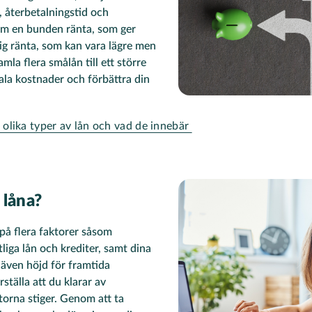
r, återbetalningstid och
 om en bunden ränta, som ger
rlig ränta, som kan vara lägre men
amla flera smålån till ett större
ala kostnader och förbättra din
 olika typer av lån och vad de innebär
 låna?
på flera faktorer såsom
liga lån och krediter, samt dina
även höjd för framtida
ställa att du klarar av
orna stiger. Genom att ta