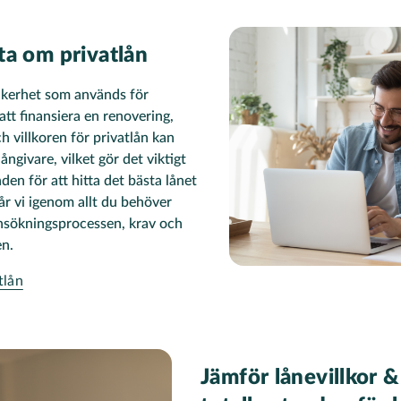
ta om privatlån
säkerhet som används för
tt finansiera en renovering,
h villkoren för privatlån kan
ångivare, vilket gör det viktigt
en för att hitta det bästa lånet
går vi igenom allt du behöver
ansökningsprocessen, krav och
en.
tlån
Jämför lånevillkor 