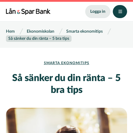
Hoppa
till
Logga in
huvudinnehåll
Länkstig
Hem
Ekonomiskolan
Smarta ekonomitips
Så sänker du din ränta – 5 bra tips
SMARTA EKONOMITIPS
Så sänker du din ränta – 5
bra tips