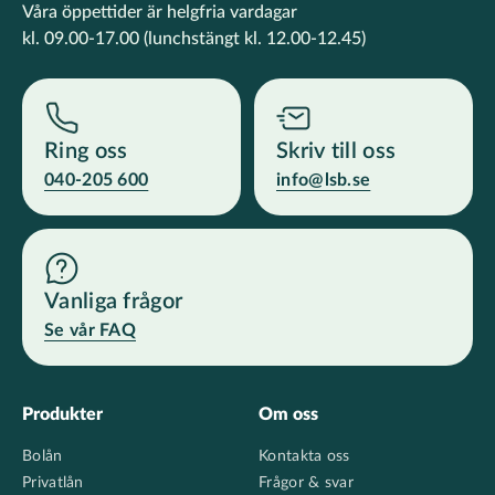
Våra öppettider är helgfria vardagar
kl. 09.00-17.00
(lunchstängt kl. 12.00-12.45)
Ring oss
Skriv till oss
040-205 600
info@lsb.se
Vanliga frågor
Se vår FAQ
Footer
Produkter
Om oss
Bolån
Kontakta oss
Privatlån
Frågor & svar