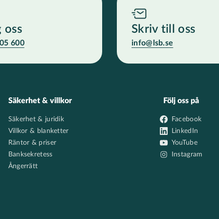
g oss
Skriv till oss
05 600
info@lsb.se
Säkerhet & villkor
Följ oss på
Säkerhet & juridik
Facebook
Villkor & blanketter
LinkedIn
Räntor & priser
YouTube
Banksekretess
Instagram
Ångerrätt