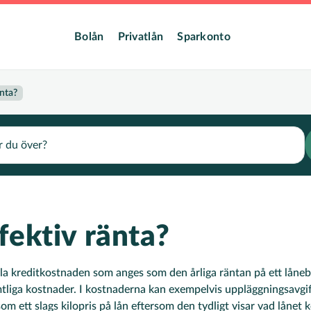
dmeny
Bolån
Privatlån
Sparkonto
änta?
fektiv ränta?
ala kreditkostnaden som anges som den årliga räntan på ett låneb
mtliga kostnader. I kostnaderna kan exempelvis uppläggningsavgif
som ett slags kilopris på lån eftersom den tydligt visar vad lånet