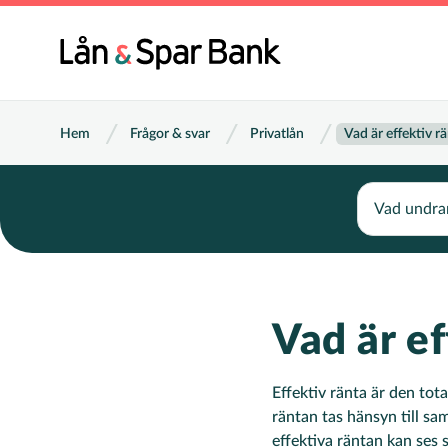
Hoppa
till
Huvu
huvudinnehåll
Länkstig
Hem
Frågor & svar
Privatlån
Vad är effektiv r
Search
Vad är ef
Effektiv ränta är den tot
räntan tas hänsyn till sa
effektiva räntan kan ses 