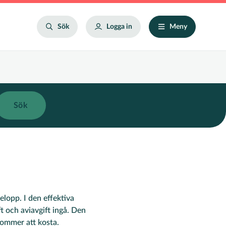
Search
Sök
Logga in
Meny
elopp. I den effektiva
t och aviavgift ingå. Den
 kommer att kosta.