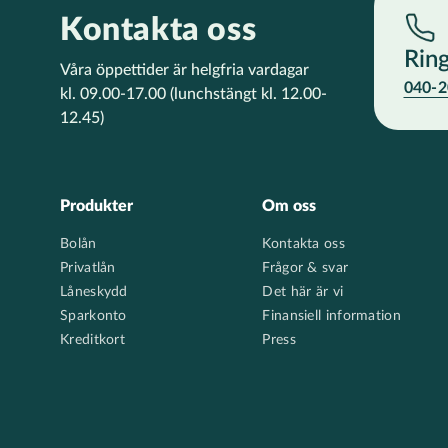
Kontakta oss
Rin
Våra öppettider är helgfria vardagar
040-2
kl. 09.00-17.00
(lunchstängt kl. 12.00-
12.45)
Footer
Produkter
Om oss
Bolån
Kontakta oss
Privatlån
Frågor & svar
Låneskydd
Det här är vi
Sparkonto
Finansiell information
Kreditkort
Press