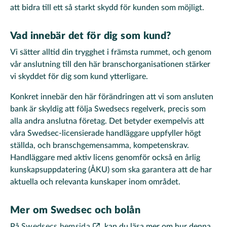
att bidra till ett så starkt skydd för kunden som möjligt.
Vad innebär det för dig som kund?
Vi sätter alltid din trygghet i främsta rummet, och genom
vår anslutning till den här branschorganisationen stärker
vi skyddet för dig som kund ytterligare.
Konkret innebär den här förändringen att vi som ansluten
bank är skyldig att följa Swedsecs regelverk, precis som
alla andra anslutna företag. Det betyder exempelvis att
våra Swedsec-licensierade handläggare uppfyller högt
ställda, och branschgemensamma, kompetenskrav.
Handläggare med aktiv licens genomför också en årlig
kunskapsuppdatering (ÅKU) som ska garantera att de har
aktuella och relevanta kunskaper inom området.
Mer om Swedsec och bolån
På
Swedsecs hemsida
kan du läsa mer om hur denna