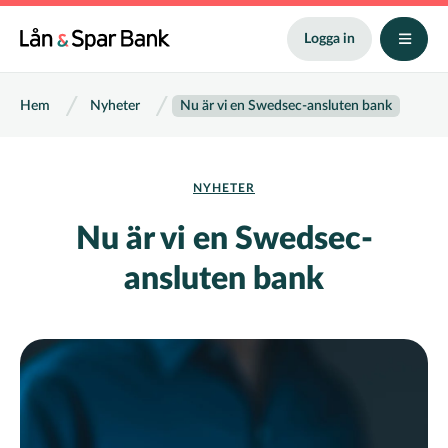
Hoppa
till
Logga in
huvudinnehåll
Länkstig
Hem
Nyheter
Nu är vi en Swedsec-ansluten bank
NYHETER
Nu är vi en Swedsec-
ansluten bank