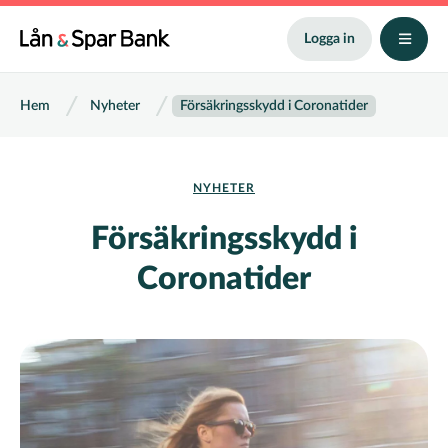
Hoppa
till
Logga in
huvudinnehåll
Länkstig
Hem
Nyheter
Försäkringsskydd i Coronatider
NYHETER
Försäkringsskydd i
Coronatider