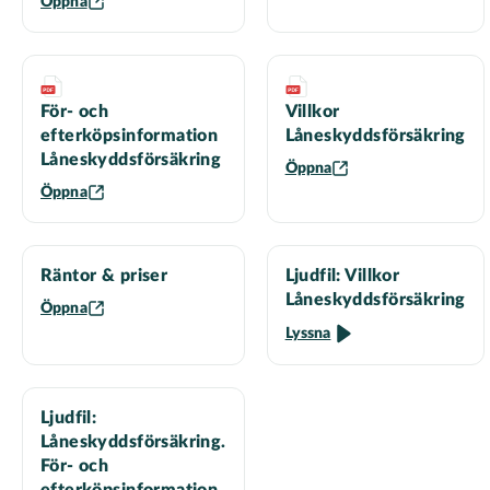
Öppna
För- och
Villkor
efterköpsinformation
Låneskyddsförsäkring
Låneskyddsförsäkring
Öppna
Öppna
Räntor & priser
Ljudfil: Villkor
Låneskyddsförsäkring
Öppna
Lyssna
Ljudfil:
Låneskyddsförsäkring.
För- och
efterköpsinformation