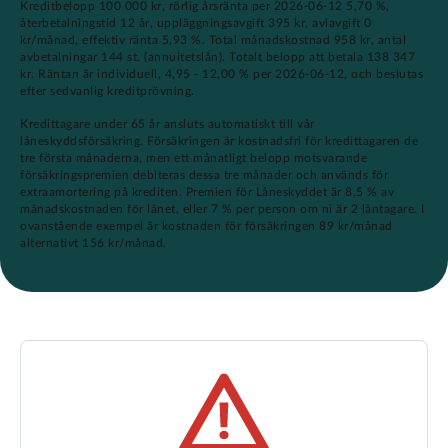
Kreditbelopp 100 000 kr, rörlig årsränta per 2026-06-12 5,70 %,
återbetalningstid 12 år, uppläggningsavgift 395 kr, aviavgift 0
kr/månad, effektiv ränta 5,93 %. Total månadskostnad 958 kr, antal
avbetalningar 144 st. (annuitetslån). Totalt belopp att betala 138 347
kr. Räntan är individuell, 4,95 - 12,00 % per 2026-06-12, och beslutas
efter sedvanlig kreditprövning.
Kredittagare under 65 år ansluts automatiskt till vår
låneskyddsförsäkring. Försäkringen är kostnadsfri för kredittagaren de
tre första månaderna, men ett månatligt belopp motsvarande
försäkringspremien debiteras dessa tre månader och används för
extraamortering på krediten. Premien för Låneskyddet är 8,5 % av
månadskostnaden för lånet, eller 7 % per person om ni är 2 låntagare. I
ovanstående exempel är kostnaden för försäkringen 89 kr/månad
alternativt 156 kr/månad.