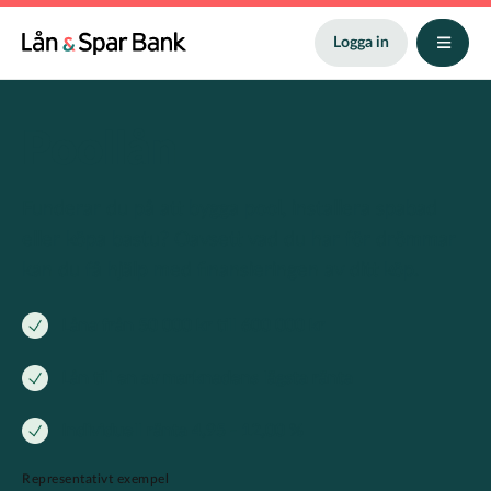
Hoppa
till
Logga in
huvudinnehåll
Poollån
Funderar du på att bygga pool, installera spabad
eller köpa bastu? Oavsett vad du har för drömmar
kan du få hjälp med finansieringen av ditt köp.
Låna från 50 000 kr till 600 000 kr
Lån till en av marknadens lägsta ränta
Individuell ränta 4,95 - 12,00 %
Representativt exempel