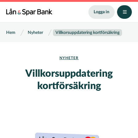
Hoppa
till
Logga in
huvudinnehåll
Länkstig
Hem
Nyheter
Villkorsuppdatering kortförsäkring
NYHETER
Villkorsuppdatering
kortförsäkring