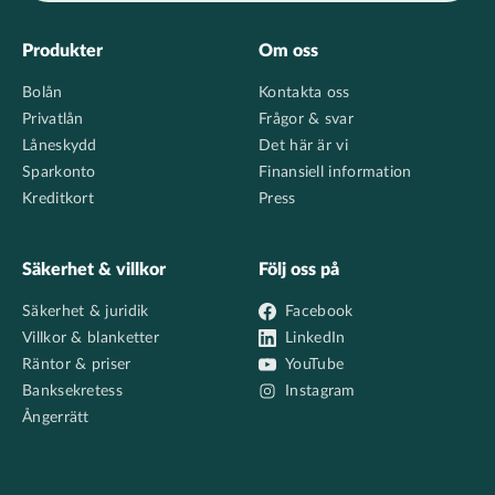
Footer
Produkter
Om oss
Bolån
Kontakta oss
Privatlån
Frågor & svar
Låneskydd
Det här är vi
Sparkonto
Finansiell information
Kreditkort
Press
Säkerhet & villkor
Följ oss på
Säkerhet & juridik
Facebook
Villkor & blanketter
LinkedIn
Räntor & priser
YouTube
Banksekretess
Instagram
Ångerrätt