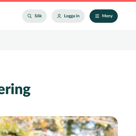
Search
Sök
Logga in
Meny
ering