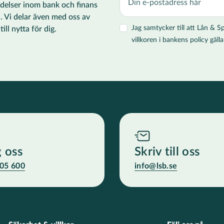
ändelser inom bank och finans
i. Vi delar även med oss av
Jag samtycker till att Lån &
ll nytta för dig.
villkoren i bankens policy gä
g oss
Skriv till oss
05 600
info@lsb.se