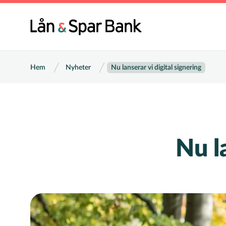
Hoppa
till
Huvu
huvudinnehåll
Länkstig
Hem
Nyheter
Nu lanserar vi digital signering
Nu l