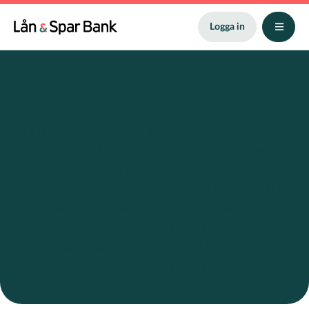
Hoppa
till
Logga in
huvudinnehåll
Konsumtion
Vi alla konsumerar, men av olika anledningar och på
olika sätt. Hur vi väljer att betala är också något
som varierar. En del föredrar kreditkort medan
andra väljer sitt vanliga bankkort. På den här sidan
har vi samlat information om allt från varför det
kan vara bara att ha ett kreditkort till hur du
handlar säkert på internet och vad handelns reor
och kampanjdagar kan göra med vårt köpbeteende.