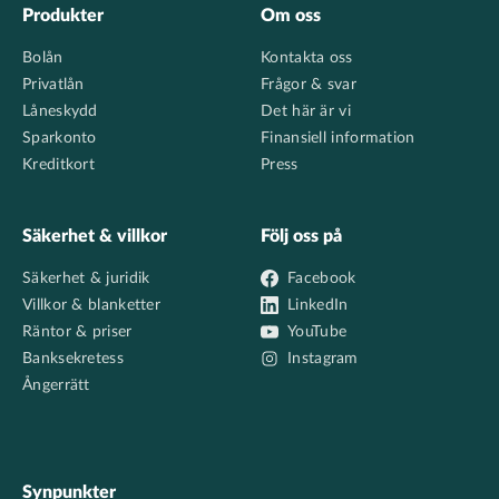
Footer
Produkter
Om oss
Bolån
Kontakta oss
Privatlån
Frågor & svar
Låneskydd
Det här är vi
Sparkonto
Finansiell information
Kreditkort
Press
Säkerhet & villkor
Följ oss på
Säkerhet & juridik
Facebook
Villkor & blanketter
LinkedIn
Räntor & priser
YouTube
Banksekretess
Instagram
Ångerrätt
Synpunkter