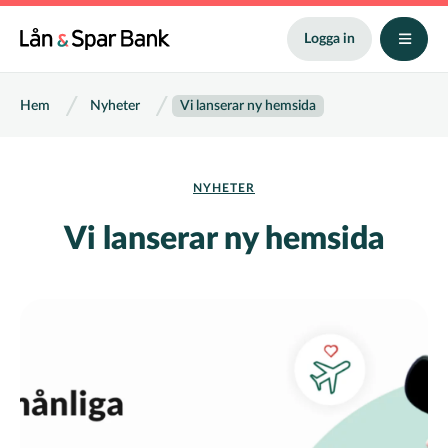
Hoppa
till
Logga in
huvudinnehåll
Länkstig
Hem
Nyheter
Vi lanserar ny hemsida
NYHETER
Vi lanserar ny hemsida