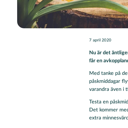
7 april 2020
Nu är det äntlige
får en avkopplan
Med tanke på den 
påskmiddagar flyt
varandra även i 
Testa en påskmid
Det kommer med a
extra minnesvärd