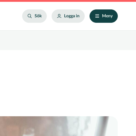
Search
Sök
Logga in
Meny