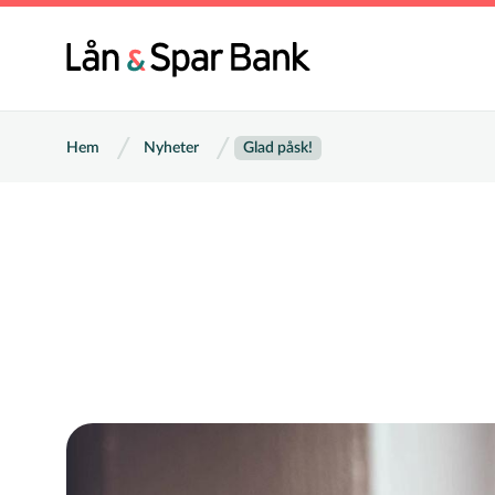
Hoppa
till
Huvu
huvudinnehåll
Länkstig
Hem
Nyheter
Glad påsk!