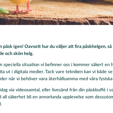
n påsk igen! Oavsett hur du väljer att fira påskhelgen, så
de och skön helg.
speciella situation vi befinner oss i kommer säkert en h
ta ut i digitala medier. Tack vare tekniken kan vi både s
tider när vi behöver vara återhållsamma med våra fysisk
dag via videosamtal, eller livesänd från din påskbuffé i
ll säkerhet bli en annorlunda upplevelse som dessutom
.