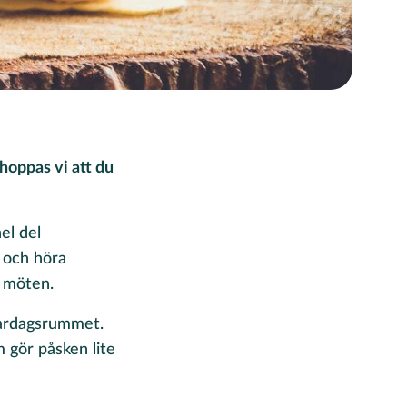
 hoppas vi att du
el del
e och höra
a möten.
 vardagsrummet.
 gör påsken lite