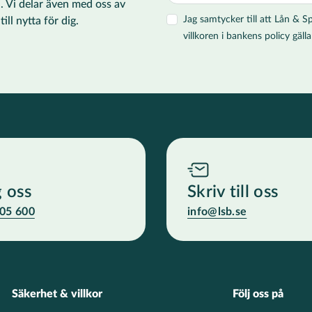
i. Vi delar även med oss av
Jag samtycker till att Lån &
ll nytta för dig.
villkoren i bankens policy gä
g oss
Skriv till oss
05 600
info@lsb.se
Säkerhet & villkor
Följ oss på