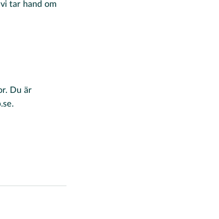
t vi tar hand om
or. Du är
.se.