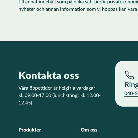
till annat innehåll som på olika sätt berör privatekonom
nyheter och annan information som vi hoppas kan vara ti
Kontakta oss
Rin
Våra öppettider är helgfria vardagar
040-2
kl. 09.00-17.00
(lunchstängt kl. 12.00-
12.45)
Footer
Produkter
Om oss