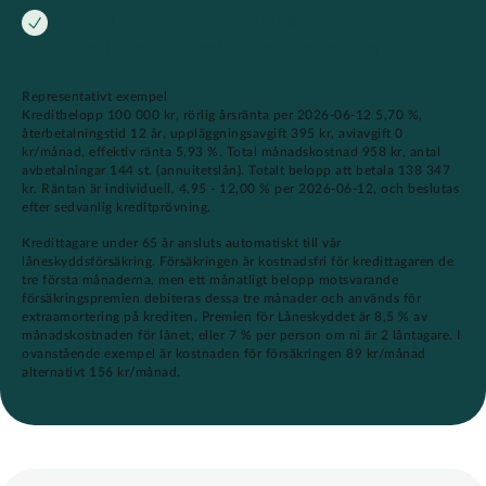
Individuell ränta 5,95 - 12,00 %
Vi erbjuder en av marknadens lägsta ränta
Representativt exempel
Kreditbelopp 100 000 kr, rörlig årsränta per 2026-06-12 5,70 %,
återbetalningstid 12 år, uppläggningsavgift 395 kr, aviavgift 0
kr/månad, effektiv ränta 5,93 %. Total månadskostnad 958 kr, antal
avbetalningar 144 st. (annuitetslån). Totalt belopp att betala 138 347
kr. Räntan är individuell, 4,95 - 12,00 % per 2026-06-12, och beslutas
efter sedvanlig kreditprövning.
Kredittagare under 65 år ansluts automatiskt till vår
låneskyddsförsäkring. Försäkringen är kostnadsfri för kredittagaren de
tre första månaderna, men ett månatligt belopp motsvarande
försäkringspremien debiteras dessa tre månader och används för
extraamortering på krediten. Premien för Låneskyddet är 8,5 % av
månadskostnaden för lånet, eller 7 % per person om ni är 2 låntagare. I
ovanstående exempel är kostnaden för försäkringen 89 kr/månad
alternativt 156 kr/månad.