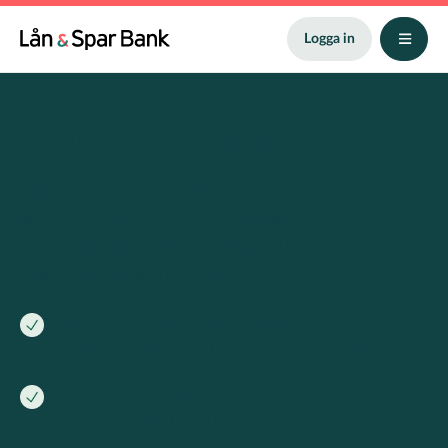
Hoppa
till
Logga in
huvudinnehåll
Lån till sommarstuga
Har du tankar på att köpa en sommarstuga,
kolonilott eller bygga nytt sommarhus? Oavsett
vilka sommarplaner du har kan vi hjälpa dig med
finansieringen av din dröm.
Låna från 50 000 kr till 600 000 kr
* Det krävs två sökande för belopp över 500 000 kr.
Ingen säkerhet krävs
Du kan låna till det du behöver