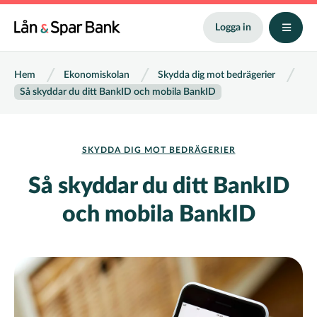
Hoppa
till
Logga in
huvudinnehåll
Länkstig
Hem
Ekonomiskolan
Skydda dig mot bedrägerier
Så skyddar du ditt BankID och mobila BankID
SKYDDA DIG MOT BEDRÄGERIER
Så skyddar du ditt BankID
och mobila BankID