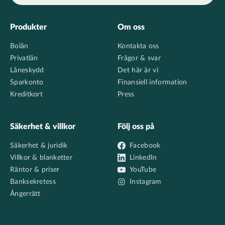
Footer
Produkter
Om oss
Bolån
Kontakta oss
Privatlån
Frågor & svar
Låneskydd
Det här är vi
Sparkonto
Finansiell information
Kreditkort
Press
Säkerhet & villkor
Följ oss på
Säkerhet & juridik
Facebook
Villkor & blanketter
LinkedIn
Räntor & priser
YouTube
Banksekretess
Instagram
Ångerrätt