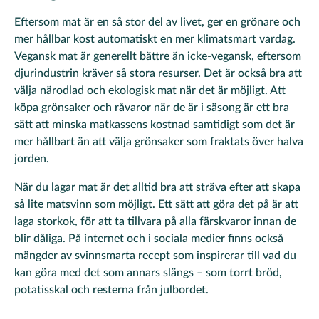
Eftersom mat är en så stor del av livet, ger en grönare och
mer hållbar kost automatiskt en mer klimatsmart vardag.
Vegansk mat är generellt bättre än icke-vegansk, eftersom
djurindustrin kräver så stora resurser. Det är också bra att
välja närodlad och ekologisk mat när det är möjligt. Att
köpa grönsaker och råvaror när de är i säsong är ett bra
sätt att minska matkassens kostnad samtidigt som det är
mer hållbart än att välja grönsaker som fraktats över halva
jorden.
När du lagar mat är det alltid bra att sträva efter att skapa
så lite matsvinn som möjligt. Ett sätt att göra det på är att
laga storkok, för att ta tillvara på alla färskvaror innan de
blir dåliga. På internet och i sociala medier finns också
mängder av svinnsmarta recept som inspirerar till vad du
kan göra med det som annars slängs – som torrt bröd,
potatisskal och resterna från julbordet.