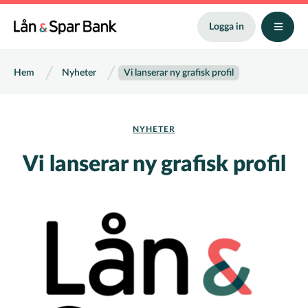
Hoppa
till
Logga in
huvudinnehåll
Länkstig
Hem
Nyheter
Vi lanserar ny grafisk profil
NYHETER
Vi lanserar ny grafisk profil