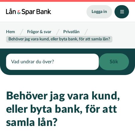
Hoppa
till
Logga in
huvudinnehåll
Länkstig
Hem
Frågor & svar
Privatlån
Behöver jag vara kund, eller byta bank, för att samla lån?
Search
Behöver jag vara kund,
eller byta bank, för att
samla lån?