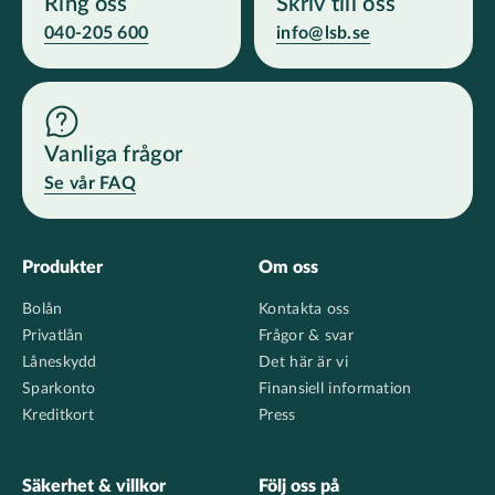
Ring oss
Skriv till oss
040-205 600
info@lsb.se
Vanliga frågor
Se vår FAQ
Footer
Produkter
Om oss
Bolån
Kontakta oss
Privatlån
Frågor & svar
Låneskydd
Det här är vi
Sparkonto
Finansiell information
Kreditkort
Press
Säkerhet & villkor
Följ oss på