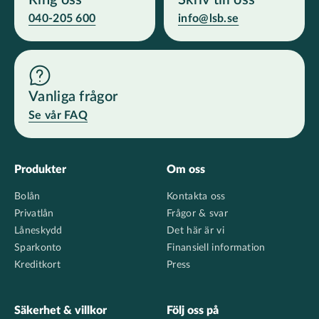
Ring oss
Skriv till oss
040-205 600
info@lsb.se
Vanliga frågor
Se vår FAQ
Footer
Produkter
Om oss
Bolån
Kontakta oss
Privatlån
Frågor & svar
Låneskydd
Det här är vi
Sparkonto
Finansiell information
Kreditkort
Press
Säkerhet & villkor
Följ oss på