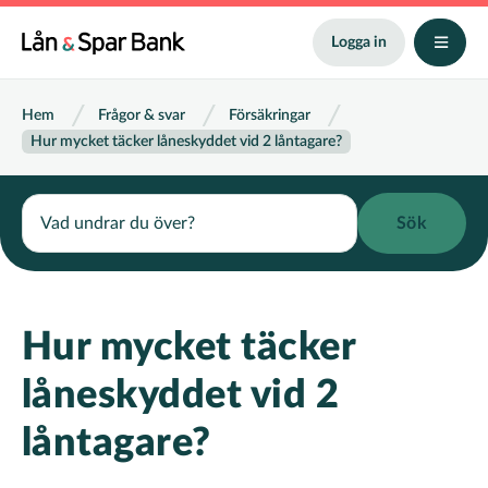
Hoppa
till
Logga in
huvudinnehåll
Länkstig
Hem
Frågor & svar
Försäkringar
Hur mycket täcker låneskyddet vid 2 låntagare?
Search
Hur mycket täcker
låneskyddet vid 2
låntagare?