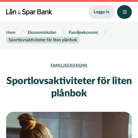
Hoppa
till
Logga in
huvudinnehåll
Länkstig
Hem
Ekonomiskolan
Familjeekonomi
Sportlovsaktiviteter för liten plånbok
FAMILJEEKONOMI
Sportlovsaktiviteter för liten
plånbok