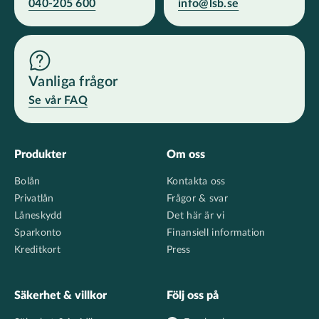
040-205 600
info@lsb.se
Vanliga frågor
Se vår FAQ
Footer
Produkter
Om oss
Bolån
Kontakta oss
Privatlån
Frågor & svar
Låneskydd
Det här är vi
Sparkonto
Finansiell information
Kreditkort
Press
Säkerhet & villkor
Följ oss på