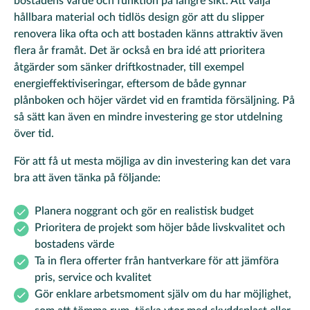
bostadens värde och funktion på längre sikt. Att välja
hållbara material och tidlös design gör att du slipper
renovera lika ofta och att bostaden känns attraktiv även
flera år framåt. Det är också en bra idé att prioritera
åtgärder som sänker driftkostnader, till exempel
energieffektiviseringar, eftersom de både gynnar
plånboken och höjer värdet vid en framtida försäljning. På
så sätt kan även en mindre investering ge stor utdelning
över tid.
För att få ut mesta möjliga av din investering kan det vara
bra att även tänka på följande:
Planera noggrant och gör en realistisk budget
Prioritera de projekt som höjer både livskvalitet och
bostadens värde
Ta in flera offerter från hantverkare för att jämföra
pris, service och kvalitet
Gör enklare arbetsmoment själv om du har möjlighet,