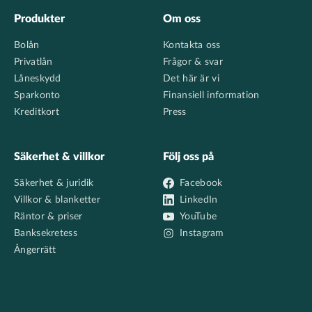
Footer
Produkter
Om oss
Bolån
Kontakta oss
Privatlån
Frågor & svar
Låneskydd
Det här är vi
Sparkonto
Finansiell information
Kreditkort
Press
Säkerhet & villkor
Följ oss på
Säkerhet & juridik
Facebook
Villkor & blanketter
LinkedIn
Räntor & priser
YouTube
Banksekretess
Instagram
Ångerrätt