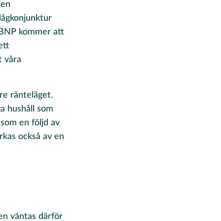
 en
lågkonjunktur
k BNP kommer att
ett
t våra
re ränteläget.
ga hushåll som
 som en följd av
rkas också av en
en väntas därför