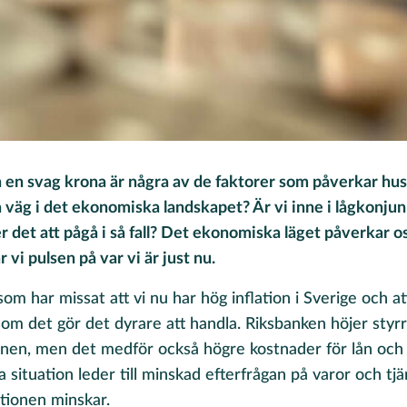
h en svag krona är några av de faktorer som påverkar hu
på väg i det ekonomiska landskapet? Är vi inne i lågkonju
det att pågå i så fall? Det ekonomiska läget påverkar oss 
r vi pulsen på var vi är just nu.
som har missat att vi nu har hög inflation i Sverige och a
om det gör det dyrare att handla. Riksbanken höjer styrr
onen, men det medför också högre kostnader för lån och
situation leder till minskad efterfrågan på varor och tjän
lationen minskar.