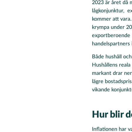
2023 är året då 
lågkonjunktur, e
kommer att vara.
krympa under 202
exportberoende l
handelspartners
Både hushåll och 
Hushållens reala
markant drar ner
lägre bostadspri
vikande konjunkt
Hur blir 
Inflationen har v