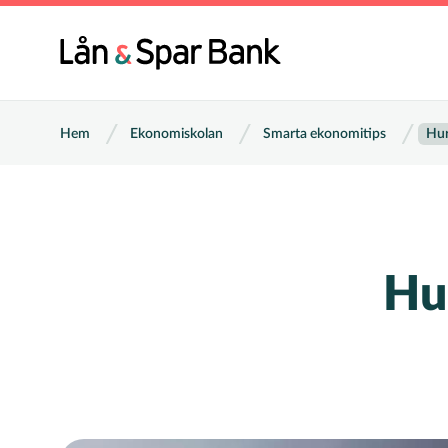
Hoppa
till
Huvu
huvudinnehåll
Länkstig
Hem
Ekonomiskolan
Smarta ekonomitips
Hur
Hu