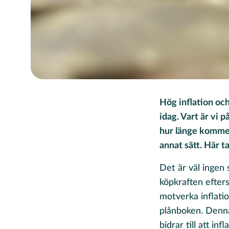
Hög inflation oc
idag. Vart är vi 
hur länge kommer 
annat sätt. Här ta
Det är väl ingen 
köpkraften efters
motverka inflati
plånboken. Denna 
bidrar till att inf