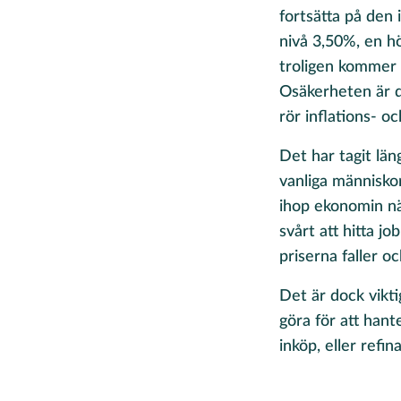
fortsätta på den 
nivå 3,50%, en h
troligen kommer 
Osäkerheten är d
rör inflations- 
Det har tagit län
vanliga människor
ihop ekonomin nä
svårt att hitta j
priserna faller o
Det är dock vikti
göra för att han
inköp, eller refin