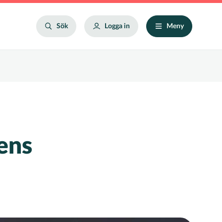
Search
Sök
Logga in
Meny
ens