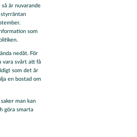
l så är nuvarande
 styrräntan
eptember.
 information som
litiken.
 vända nedåt. För
vara svårt att få
idigt som det är
älja en bostad om
s saker man kan
ch göra smarta