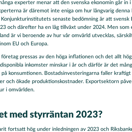
många experter menar att den svenska ekonomin går in i
xperterna är däremot inte eniga om hur långvarig denna 
 Konjunkturinstitutets senaste bedömning är att svens
3 och därefter ha en låg tillväxt under 2024. Men som 
and är vi beroende av hur vår omvärld utvecklas, särskil
 inom EU och Europa.
företag pressas av den höga inflationen och det allt hög
 disponibla inkomster minskar i år och därför är det mån
 på konsumtionen. Bostadsinvesteringarna faller kraftigt
ser och ökade produktionskostnader. Exportsektorn påve
ur i omvärlden.
det med styrräntan 2023?
arit fortsatt hög under inledningen av 2023 och Riksbank