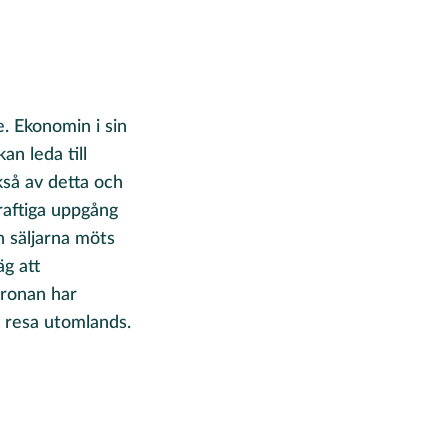
. Ekonomin i sin
an leda till
så av detta och
raftiga uppgång
h säljarna möts
äg att
kronan har
tt resa utomlands.