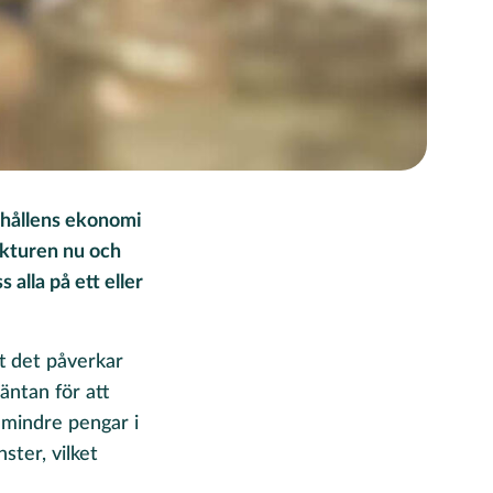
shållens ekonomi
nkturen nu och
alla på ett eller
tt det påverkar
äntan för att
 mindre pengar i
ster, vilket