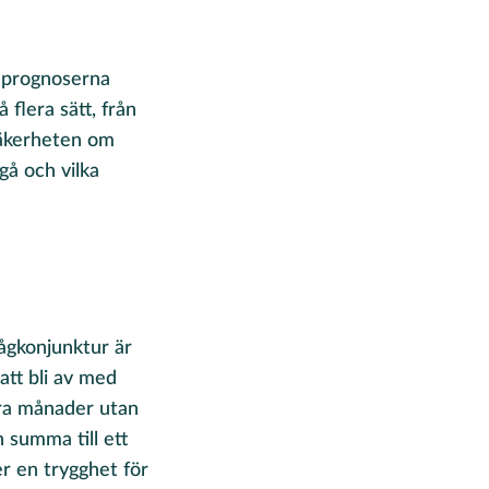
 prognoserna
flera sätt, från
säkerheten om
gå och vilka
 lågkonjunktur är
att bli av med
gra månader utan
n summa till ett
r en trygghet för