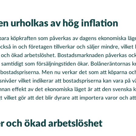
n urholkas av hög inflation
bara köpkraften som påverkas av dagens ekonomiska läge
kså in och företagen tillverkar och säljer mindre, vilket k
l och ökad arbetslöshet. Bostadsmarknaden påverkas ock
a samtidigt som försäljningstiden ökar. Bolåneräntornas k
å bostadspriserna. Men nu verkar det som att köparna oc
nivåer vilket indikerar att bostadspriserna kan vara på v
annan effekt av det ekonomiska läget är att den svenska 
gt vilket gör att det blir dyrare att importera varor och a
r och ökad arbetslöshet