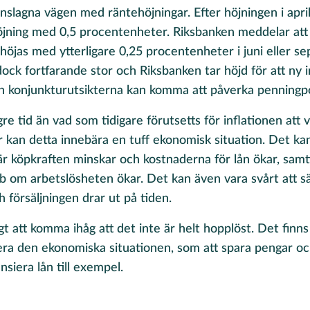
inslagna vägen med räntehöjningar. Efter höjningen i apri
öjning med 0,5 procentenheter. Riksbanken meddelar att
höjas med ytterligare 0,25 procentenheter i juni eller s
ock fortfarande stor och Riksbanken tar höjd för att ny
och konjunkturutsikterna kan komma att påverka penningpo
gre tid än vad som tidigare förutsetts för inflationen att
 kan detta innebära en tuff ekonomisk situation. Det kan 
r köpkraften minskar och kostnaderna för lån ökar, samt
obb om arbetslösheten ökar. Det kan även vara svårt att s
ch försäljningen drar ut på tiden.
gt att komma ihåg att det inte är helt hopplöst. Det finn
tera den ekonomiska situationen, som att spara pengar o
ansiera lån till exempel.