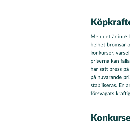
Köpkrafte
Men det är inte 
helhet bromsar oc
konkurser, varse
priserna kan fall
har satt press p
på nuvarande pris
stabiliseras. En 
försvagats krafti
Konkurse