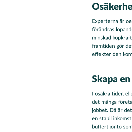
Osäkerhe
Experterna är oe
förändras löpand
minskad köpkraft
framtiden gör de
effekter den komm
Skapa en 
I osäkra tider, e
det många företag
jobbet. Då är de
en stabil inkomst
buffertkonto som 