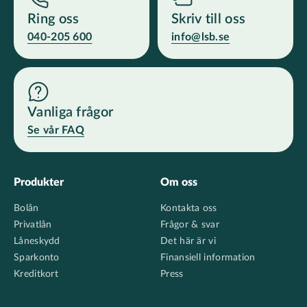
Ring oss
Skriv till oss
040-205 600
info@lsb.se
Vanliga frågor
Se vår FAQ
Footer
Produkter
Om oss
Bolån
Kontakta oss
Privatlån
Frågor & svar
Låneskydd
Det här är vi
Sparkonto
Finansiell information
Kreditkort
Press