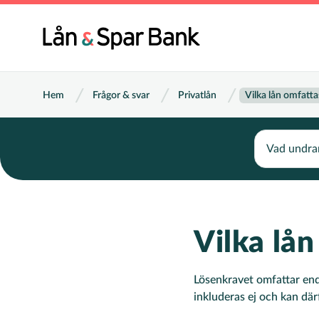
Hoppa
till
Huvu
huvudinnehåll
Länkstig
Hem
Frågor & svar
Privatlån
Vilka lån omfatta
Search
Vilka lån
Lösenkravet omfattar end
inkluderas ej och kan därf