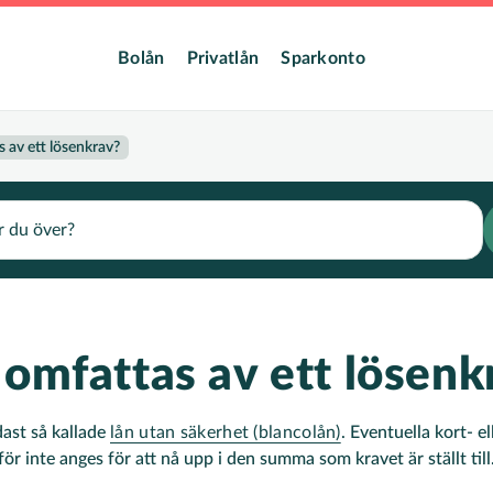
dmeny
Bolån
Privatlån
Sparkonto
s av ett lösenkrav?
 omfattas av ett lösenk
ast så kallade
lån utan säkerhet (blancolån)
. Eventuella kort- e
ör inte anges för att nå upp i den summa som kravet är ställt till