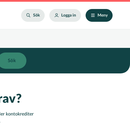
Search
Sök
Logga in
Meny
rav?
ller kontokrediter
.