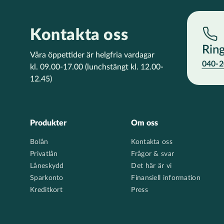
Kontakta oss
Rin
Våra öppettider är helgfria vardagar
040-2
kl. 09.00-17.00
(lunchstängt kl. 12.00-
12.45)
Footer
Produkter
Om oss
Bolån
Kontakta oss
Privatlån
Frågor & svar
Låneskydd
Det här är vi
Sparkonto
Finansiell information
Kreditkort
Press