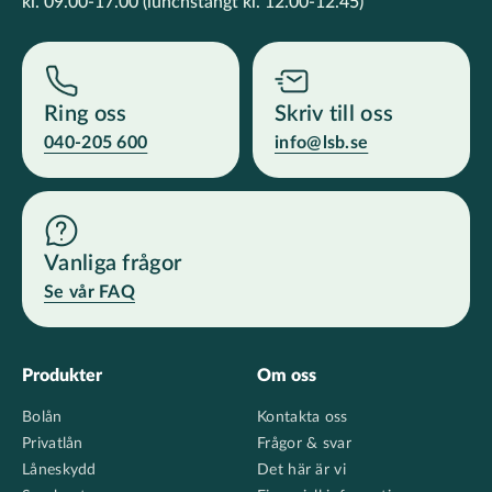
kl. 09.00-17.00
(lunchstängt kl. 12.00-12.45)
Ring oss
Skriv till oss
040-205 600
info@lsb.se
Vanliga frågor
Se vår FAQ
Footer
Produkter
Om oss
Bolån
Kontakta oss
Privatlån
Frågor & svar
Låneskydd
Det här är vi