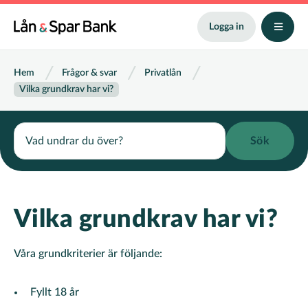
Hoppa
till
Logga in
huvudinnehåll
Länkstig
Hem
Frågor & svar
Privatlån
Vilka grundkrav har vi?
Search
Vilka grundkrav har vi?
Våra grundkriterier är följande:
Fyllt 18 år