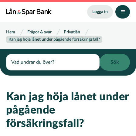
Hoppa
till
Logga in
huvudinnehåll
Länkstig
Hem
Frågor & svar
Privatlån
Kan jag höja lånet under pågående försäkringsfall?
Search
Kan jag höja lånet under
pågående
försäkringsfall?