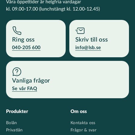
Våra öppettider är helgfria vardagar
kl. 09.00-17.00
(lunchstängt kl. 12.00-12.45)
Ring oss
Skriv till oss
040-205 600
info@lsb.se
Vanliga frågor
Se vår FAQ
Footer
Produkter
Om oss
Bolån
Kontakta oss
Privatlån
Frågor & svar