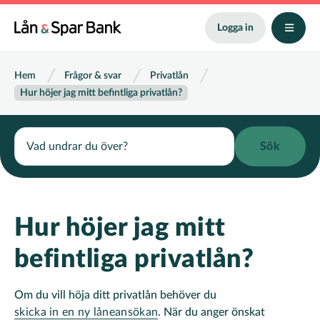
Hoppa
till
Logga in
huvudinnehåll
Länkstig
Hem
Frågor & svar
Privatlån
Hur höjer jag mitt befintliga privatlån?
Search
Hur höjer jag mitt
befintliga privatlån?
Om du vill höja ditt privatlån behöver du
skicka in en ny låneansökan
. När du anger önskat