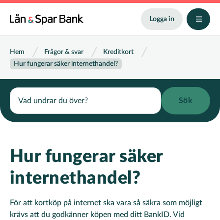
Hoppa
till
Logga in
huvudinnehåll
Länkstig
Hem
Frågor & svar
Kreditkort
Hur fungerar säker internethandel?
Search
Hur fungerar säker
internethandel?
För att kortköp på internet ska vara så säkra som möjligt
krävs att du godkänner köpen med ditt BankID. Vid