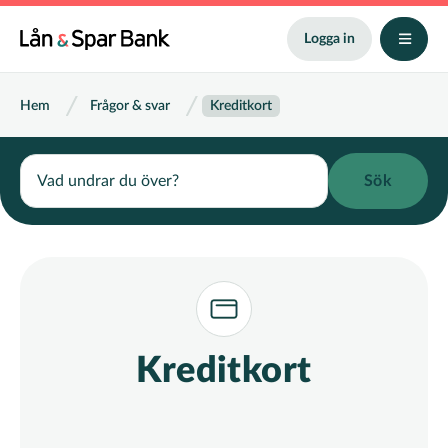
Hoppa
till
Logga in
huvudinnehåll
Länkstig
Hem
Frågor & svar
Kreditkort
Search
Kreditkort