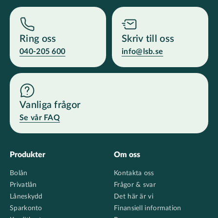
Ring oss
Skriv till oss
040-205 600
info@lsb.se
Vanliga frågor
Se vår FAQ
Footer
Produkter
Om oss
Bolån
Kontakta oss
Privatlån
Frågor & svar
Låneskydd
Det här är vi
Sparkonto
Finansiell information