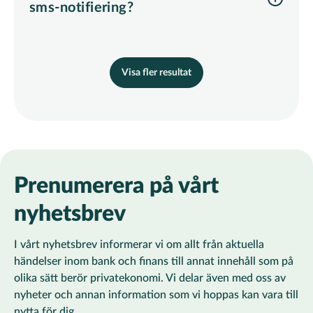
sms-notifiering?
De korttransaktioner som du kommer bli notifierad om via sms är kortköp i fysiska eller onlinebaserade butiker och kontantuttag i uttagsautomater, förutsatt att köpet/uttaget görs i annan valuta än svenska kronor (SEK).
Visa fler resultat
Prenumerera på vårt
nyhetsbrev
I vårt nyhetsbrev informerar vi om allt från aktuella
händelser inom bank och finans till annat innehåll som på
olika sätt berör privatekonomi. Vi delar även med oss av
nyheter och annan information som vi hoppas kan vara till
nytta för dig.