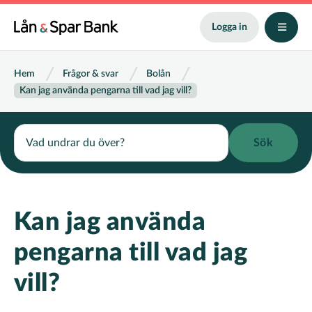
Hoppa
till
Logga in
huvudinnehåll
Länkstig
Hem
Frågor & svar
Bolån
Kan jag använda pengarna till vad jag vill?
Search
Kan jag använda
pengarna till vad jag
vill?