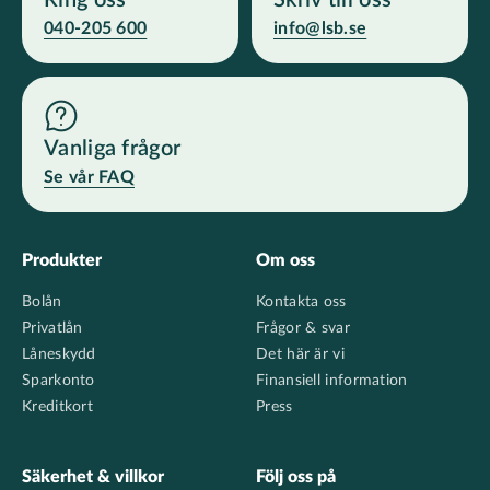
Ring oss
Skriv till oss
040-205 600
info@lsb.se
Vanliga frågor
Se vår FAQ
Footer
Produkter
Om oss
Bolån
Kontakta oss
Privatlån
Frågor & svar
Låneskydd
Det här är vi
Sparkonto
Finansiell information
Kreditkort
Press
Säkerhet & villkor
Följ oss på