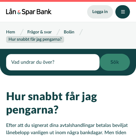
Hoppa
till
Logga in
huvudinnehåll
Länkstig
Hem
Frågor & svar
Bolån
Hur snabbt får jag pengarna?
Search
Hur snabbt får jag
pengarna?
Efter att du signerat dina avtalshandlingar betalas beviljat
lånebelopp vanligen ut inom några bankdagar. Men tiden