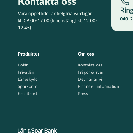
Kontakta oss
Rin
Våra öppettider är helgfria vardagar
040-2
kl. 09.00-17.00
(lunchstängt kl. 12.00-
12.45)
Footer
Produkter
Om oss
Bolån
Kontakta oss
Privatlån
Frågor & svar
Låneskydd
Det här är vi
Sparkonto
Finansiell information
Kreditkort
Press