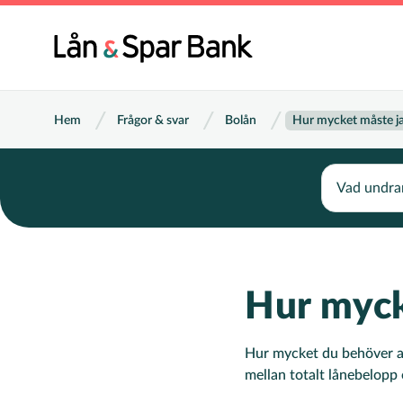
Hoppa
till
Huvu
huvudinnehåll
Länkstig
Hem
Frågor & svar
Bolån
Hur mycket måste j
Search
Hur myck
Hur mycket du behöver am
mellan totalt lånebelopp