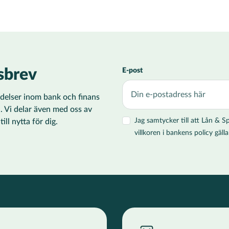
sbrev
E-post
ändelser inom bank och finans
i. Vi delar även med oss av
Jag samtycker till att Lån &
ll nytta för dig.
villkoren i bankens policy gä