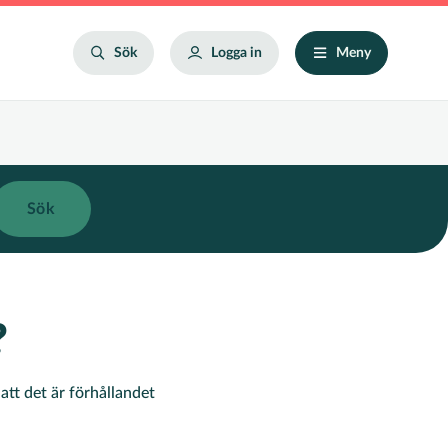
Search
Sök
Logga in
Meny
?
tt det är förhållandet